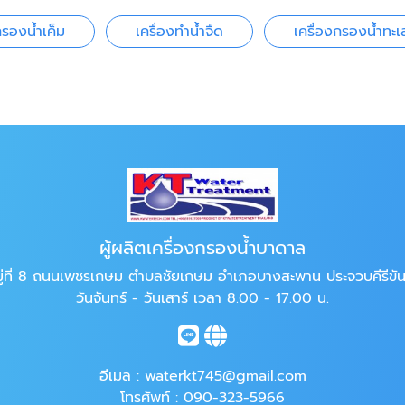
กรองน้ำเค็ม
เครื่องทำน้ำจืด
เครื่องกรองน้ำทะเ
ผู้ผลิตเครื่องกรองน้ำบาดาล
ู่ที่ 8 ถนนเพชรเกษม ตำบลชัยเกษม อำเภอบางสะพาน ประจวบคีรีขั
วันจันทร์ - วันเสาร์ เวลา 8.00 - 17.00 น.
อีเมล :
waterkt745@gmail.com
โทรศัพท์ :
090-323-5966